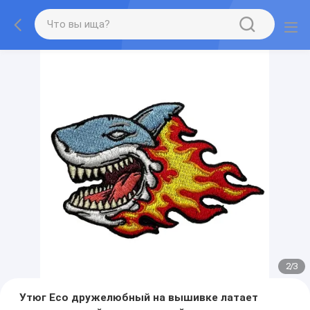
2
/
3
Утюг Eco дружелюбный на вышивке латает