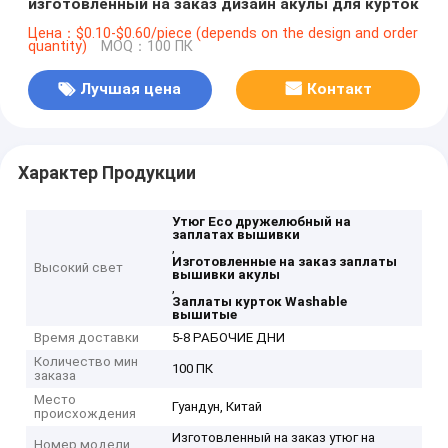
изготовленный на заказ дизайн акулы для курток
Цена：$0.10-$0.60/piece (depends on the design and order
quantity)
MOQ：100 ПК
Лучшая цена
Контакт
Характер Продукции
Утюг Eco дружелюбный на
заплатах вышивки
,
Изготовленные на заказ заплаты
Высокий свет
вышивки акулы
,
Заплаты курток Washable
вышитые
Время доставки
5-8 РАБОЧИЕ ДНИ
Количество мин
100 ПК
заказа
Место
Гуандун, Китай
происхождения
Изготовленный на заказ утюг на
Номер модели