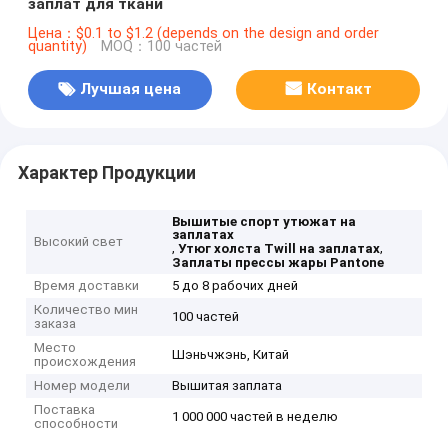
заплат для ткани
Цена：$0.1 to $1.2 (depends on the design and order
quantity)
MOQ：100 частей
Лучшая цена
Контакт
Характер Продукции
Вышитые спорт утюжат на
заплатах
Высокий свет
,
,
Утюг холста Twill на заплатах
Заплаты прессы жары Pantone
Время доставки
5 до 8 рабочих дней
Количество мин
100 частей
заказа
Место
Шэньчжэнь, Китай
происхождения
Номер модели
Вышитая заплата
Поставка
1 000 000 частей в неделю
способности