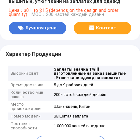
вышитые, утюг ткани на заплатах для одежд
Цена：$0.1 to $1.5 (depends on the design and order
quantity)
MOQ：200 частей каждый дизайн
Лучшая цена
Контакт
Характер Продукции
Заплаты значка Twill
Высокий свет
изготовленные на заказ вышитые
,
Утюг ткани одежд на заплатах
Время доставки
5 до 9 рабочих дней
Количество мин
200 частей каждый дизайн
заказа
Место
Шэньчжэнь, Китай
происхождения
Номер модели
Вышитая заплата
Поставка
1 000 000 частей в неделю
способности